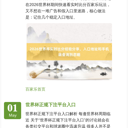
在2026世界杯期间快速看实时比分百家乐玩法，
又不想在一堆广告和假入口里迷路，核心做法
是：记住几个稳定入口地址、
百家乐首页
01
世界杯正规下注平台入口
世界杯正规下注平台入口解析 每逢世界杯周期临
May
近 关于“世界杯正规下注平台入口”的讨论就会在
各类社交平台和球迷圈中迅速升温 很多人并不是