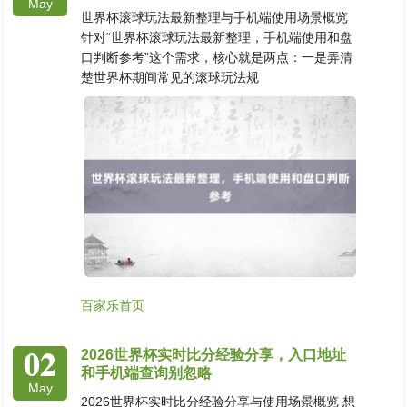
May
世界杯滚球玩法最新整理与手机端使用场景概览
针对“世界杯滚球玩法最新整理，手机端使用和盘
口判断参考”这个需求，核心就是两点：一是弄清
楚世界杯期间常见的滚球玩法规
百家乐首页
02
2026世界杯实时比分经验分享，入口地址
和手机端查询别忽略
May
2026世界杯实时比分经验分享与使用场景概览 想