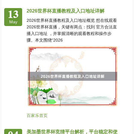
13
2026世界杯直播教程及入口地址详解
2026世界杯直播教程及入口地址概览 想在线观看
May
2026世界杯直播，关键有两点：找到 官方合法直
播入口地址 ，并掌握清晰的观看教程和操作步
骤。本文围绕“2026
百家乐首页
美加墨世界杯竞猜平台解析，平台稳定和使