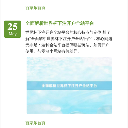
百家乐首页
25
全面解析世界杯下注开户全站平台
世界杯下注开户全站平台的核心特点与定位 想了
May
解“全面解析世界杯下注开户全站平台”，核心问题
无非是：这种全站平台提供哪些玩法、如何开户
使用、与零散小网站有何差异、
百家乐首页