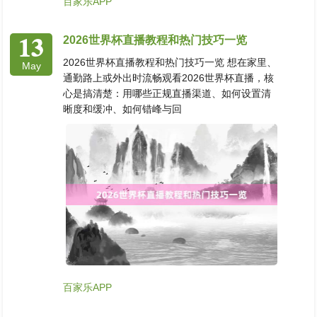
百家乐APP
13
2026世界杯直播教程和热门技巧一览
2026世界杯直播教程和热门技巧一览 想在家里、
May
通勤路上或外出时流畅观看2026世界杯直播，核
心是搞清楚：用哪些正规直播渠道、如何设置清
晰度和缓冲、如何错峰与回
百家乐APP