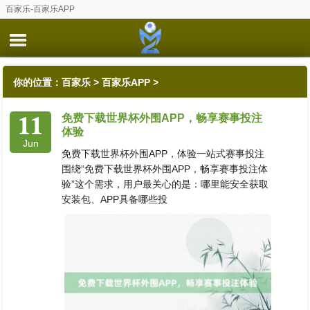
百家乐-百家乐APP
你的位置：
百家乐
>
百家乐APP
>
11
免费下载世界杯外围APP，畅享赛事投注
体验
Jun
免费下载世界杯外围APP，体验一站式赛事投注
围绕“免费下载世界杯外围APP，畅享赛事投注体
验”这个需求，用户最关心的是：哪里能安全获取
安装包、APP具备哪些投