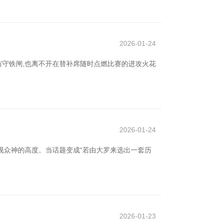
2026-01-24
防守铁闸,也离不开在替补席随时点燃比赛的进攻火花
2026-01-24
视众神的高度。当话题变成“若由大罗来选出一套历
2026-01-23