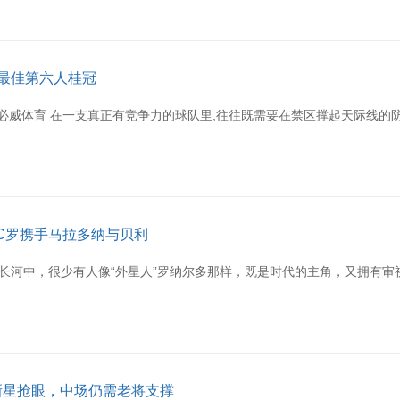
得最佳第六人桂冠
必威体育 在一支真正有竞争力的球队里,往往既需要在禁区撑起天际线的
西C罗携手马拉多纳与贝利
的长河中，很少有人像“外星人”罗纳尔多那样，既是时代的主角，又拥有审
新星抢眼，中场仍需老将支撑