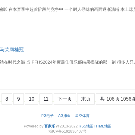
缩影 在本赛季中超首阶段的竞争中 一个耐人寻味的画面逐渐清晰 本土球
皇马荣膺桂冠
总能站在时代之巅 当IFFHS2024年度最佳俱乐部结果揭晓的那一刻 很多
8
9
10
11
下一页
末页
共
106
页
1056
PG电子
AG捕鱼
星空体育
Powered by
百家乐
@2013-2022
RSS地图
HTML地图
浙ICP备5192836407号