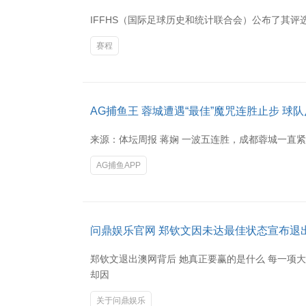
IFFHS（国际足球历史和统计联合会）公布了其评
赛程
AG捕鱼王 蓉城遭遇“最佳”魔咒连胜止步 球
来源：体坛周报 蒋娴 一波五连胜，成都蓉城一直
AG捕鱼APP
问鼎娱乐官网 郑钦文因未达最佳状态宣布退
郑钦文退出澳网背后 她真正要赢的是什么 每一
却因
关于问鼎娱乐