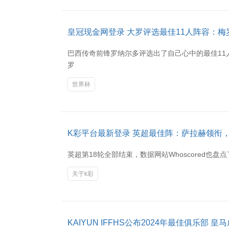
皇冠现金网登录 大罗评选最佳11人阵容：梅
巴西传奇前锋罗纳尔多评选出了自己心中的最佳11
罗
世界杯
K彩平台最新登录 英超最佳阵：萨拉赫领衔
英超第18轮全部结束，数据网站Whoscored
关于k彩
KAIYUN IFFHS公布2024年最佳俱乐部 皇