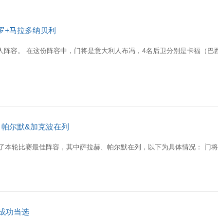
罗+马拉多纳贝利
人阵容。 在这份阵容中，门将是意大利人布冯，4名后卫分别是卡福（
，帕尔默&加克波在列
也盘点了本轮比赛最佳阵容，其中萨拉赫、帕尔默在列，以下为具体情况： 门
马成功当选