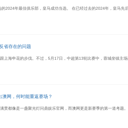
选的2024年最佳俱乐部，皇马成功当选。 在已经过去的2024年，皇马
队反省存在的问题
紧跟上海申花的步伐。不过，5月17日，中超第13轮比赛中，蓉城坐镇主
出澳网，何时能重返赛场？
项大满贯都像是一盏聚光灯问鼎娱乐官网，而澳网更是新赛季的第一道考题