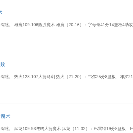
术
。 雄鹿109-106险胜魔术 雄鹿（20-16）：字母哥41分14篮板4助
连败
。 热火128-107大捷马刺 热火（21-20）：韦尔25分8篮板、邓罗2
转魔术
述。 猛龙109-93逆转大捷魔术 猛龙（11-32）：巴雷特19分8篮板、