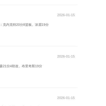
2026-01-15
：克内克特20分8篮板、浓眉19分
2026-01-15
伦森21分4助攻、布里奇斯19分
2026-01-15